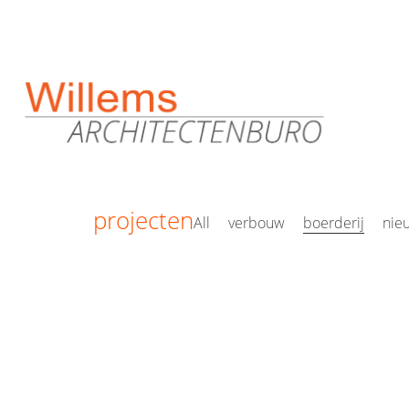
projecten
All
verbouw
boerderij
nie