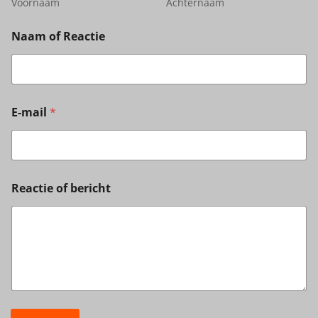
Voornaam
Achternaam
Naam of Reactie
E-mail
*
Reactie of bericht