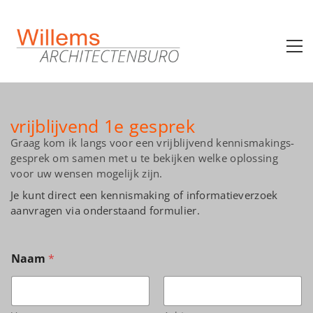
vrijblijvend 1e gesprek
Graag kom ik langs voor een vrij­blijvend kennismakings­
gesprek om samen met u te bekijken welke oplossing
voor uw wensen mogelijk zijn.
Je kunt direct een kennismaking of informatieverzoek
aanvragen via onderstaand formulier.
Naam
*